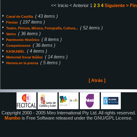
<< Inicio
< Anterior
1
2
3
4
Siguiente >
Fin
( 43 items )
Canal de Castilla
( 197 items )
Fiestas
( 52 items )
Teatro, Pintura, Música, Fotografía, Cultura...
( 36 items )
Varios
( 8 items )
Patrimonio Histórico
( 36 items )
Competiciones
( 4 items )
KASKABEL
( 14 items )
Memorial Oscar Ibáñez
( 5 items )
Herrera en la prensa
[ Atrás ]
Copyright 2000 - 2005 Miro International Pty Ltd. All rights reserved.
Mambo
is Free Software released under the GNU/GPL License.