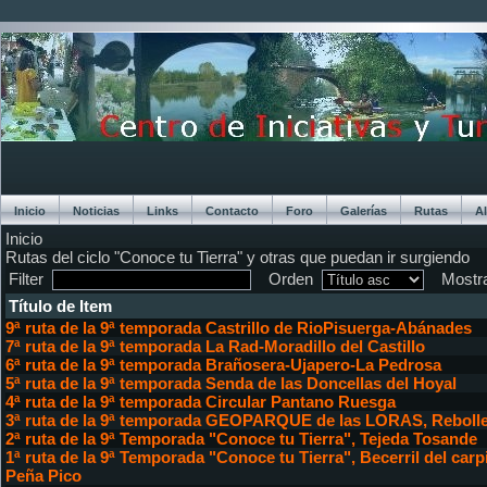
Inicio
Noticias
Links
Contacto
Foro
Galerías
Rutas
A
Inicio
Chat
Rutas del ciclo "Conoce tu Tierra" y otras que puedan ir surgiendo
Filter
Orden
Mostr
Título de Item
9ª ruta de la 9ª temporada Castrillo de RioPisuerga-Abánades
7ª ruta de la 9ª temporada La Rad-Moradillo del Castillo
6ª ruta de la 9ª temporada Brañosera-Ujapero-La Pedrosa
5ª ruta de la 9ª temporada Senda de las Doncellas del Hoyal
4ª ruta de la 9ª temporada Circular Pantano Ruesga
3ª ruta de la 9ª temporada GEOPARQUE de las LORAS, Rebolle
2ª ruta de la 9ª Temporada "Conoce tu Tierra", Tejeda Tosande
1ª ruta de la 9ª Temporada "Conoce tu Tierra", Becerril del carp
Peña Pico