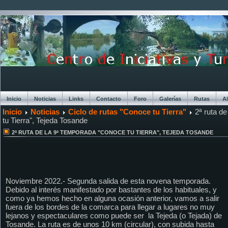
Inicio
Noticias
Links
Contacto
Foro
Galerías
Rutas
A
Inicio
Noticias
Ciclo de rutas "Conoce tu Tierra"
2ª ruta d
Chat
tu Tierra", Tejeda Tosande
2ª RUTA DE LA 9ª TEMPORADA "CONOCE TU TIERRA", TEJEDA TOSANDE
Noviembre 2022.-
Segunda salida de esta novena temporada.
Debido al interés manifestado por bastantes de los habituales, y
como ya hemos hecho en alguna ocasión anterior, vamos a salir
fuera de los bordes de la comarca para llegar a lugares no muy
lejanos y espectaculares como puede ser la Tejeda (o Tejada) de
Tosande. La ruta es de unos 10 km (circular), con subida hasta