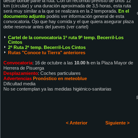
desde donde parte la ruta. Con un recorrido previsto de unos 12
km (circular) y una duración aproximada de 3,5 horas, esta ruta
será muy similar a la que se realizara en la 2 temporada.
En el
documento adjunto
podéis ver información general de esta
convocatoria. Ojo que hay comida y el que quiera asegurar plaza
debe reservar antes del jueves (ver cartel)
Cartel de la convocatoria 1ª ruta 9ª temp. Becerril-Los
Cintos
2ª Ruta 2ª temp. Becerril-Los Cintos
Rutas "Conoce tu Tierra" anteriores
Convocatoria
: 16 de octubre a las
10.00 h
en la Plaza Mayor de
Herrera de Pisuerga
Desplazamiento
: Coches particulares
Advertencias
Pronóstico en meteoblue
Dificultad media
No se contemplan ya las medidas higiénico-sanitarias
< Anterior
Siguiente >