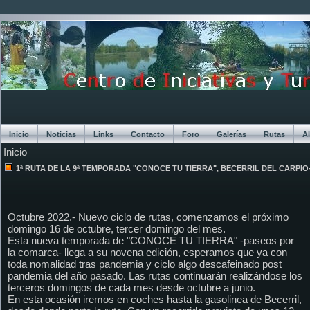
Inicio
Noticias
Links
Contacto
Foro
Galerías
Rutas
A
Inicio
Chat
1ª RUTA DE LA 9ª TEMPORADA "CONOCE TU TIERRA", BECERRIL DEL CARPIO
Octubre 2022.-
Nuevo ciclo de rutas, comenzamos el próximo
domingo 16 de octubre, tercer domingo del mes.
Esta nueva temporada de "CONOCE TU TIERRA" -paseos por
la comarca- llega a su novena edición, esperamos que ya con
toda nomalidad tras pandemia y ciclo algo descafeinado post
pandemia del año pasado. Las rutas continuarán realizándose los
terceros domingos de cada mes desde octubre a junio.
En esta ocasión iremos en coches hasta la gasolinea de Becerril,