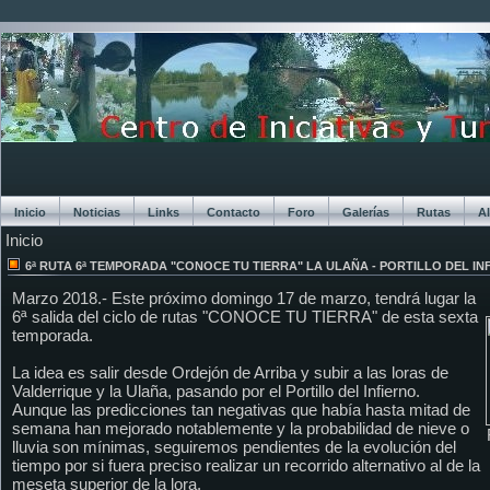
Inicio
Noticias
Links
Contacto
Foro
Galerías
Rutas
A
Inicio
Chat
6ª RUTA 6ª TEMPORADA "CONOCE TU TIERRA" LA ULAÑA - PORTILLO DEL IN
Marzo 2018.- Este próximo domingo 17 de marzo, tendrá lugar la
6ª salida del ciclo de rutas "CONOCE TU TIERRA" de esta sexta
temporada.
La idea es salir desde Ordejón de Arriba y subir a las loras de
Valderrique y la Ulaña, pasando por el Portillo del Infierno.
Aunque las predicciones tan negativas que había hasta mitad de
semana han mejorado notablemente y la probabilidad de nieve o
lluvia son mínimas, seguiremos pendientes de la evolución del
tiempo por si fuera preciso realizar un recorrido alternativo al de la
meseta superior de la lora.