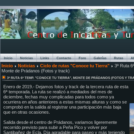
Inicio
Noticias
Links
Contacto
Foro
Galerías
Rutas
A
Inicio
Noticias
Ciclo de rutas "Conoce tu Tierra"
3ª Ruta 6ª
Chat
Monte de Prádanos (Fotos y track)
3ª RUTA 6ª TEMP. "CONOCE TU TIERRA", MONTE DE PRÁDANOS (FOTOS Y TR
Enero de 2019.- Dejamos fotos y track de la tercera ruta de esta
6ª temporada. La ruta se realizó a mediados del mes de
diciembre, fechas muy complicadas para todos como ya
ocurriera en años anteriores a estas mismas alturas y como se
comprobó en la salida al registrar una participación más baja
que en otras ocasiones.
Salida desde el centro de Prádanos, variamos ligeremente
recorrido previsto para subir a Peña Pico y volver por
Santibañez de Ecla. Día agradable para paseo y más teniendo