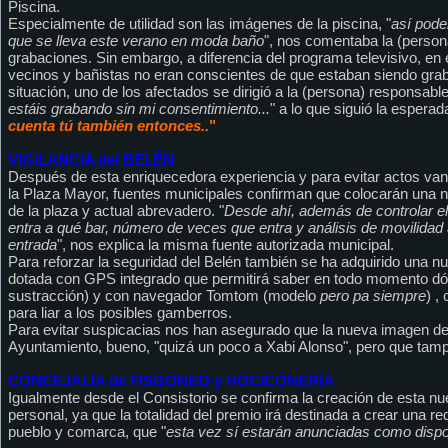
Piscina.
Especialmente de utilidad son las imágenes de la piscina, "
así pode
que se lleva este verano en moda baño
", nos comentaba la (person
grabaciones. Sin embargo, a diferencia del programa televisivo, en
vecinos y bañistas no eran conscientes de que estaban siendo grab
situación, uno de los afectados se dirigió a la (persona) responsab
estáis grabando sin mi consentimiento...
" a lo que siguió la espera
cuenta tú también entonces..
"
VIGILANCIA del BELÉN
Después de esta enriquecedora experiencia y para evitar actos van
la Plaza Mayor, fuentes municipales confirman que colocarán una n
de la plaza y actual abrevadero. "
Desde ahí, además de controlar e
entra a qué bar, número de veces que entra y análisis de movilidad
entrada
", nos explica la misma fuente autorizada municipal.
Para reforzar la seguridad del Belén también se ha adquirido una n
dotada con GPS integrado que permitirá saber en todo momento dó
sustracción) y con navegador Tomtom (modelo
pero pa siempre
) ,
para liar a los posibles gamberros.
Para evitar suspicacias nos han asegurado que la nueva imagen del
Ayuntamiento, bueno, "quizá un poco a Xabi Alonso", pero que tamp
CONCEJALÍA de FISGONEO y HOCICONERÍA
Igualmente desde el Consistorio se confirma la creación de esta nue
personal, ya que la totalidad del premio irá destinada a crear una r
pueblo y comarca, que "
esta vez sí estarán anunciadas como dispon