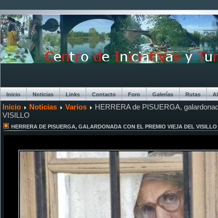
Inicio
Noticias
Links
Contacto
Foro
Galerías
Rutas
A
Inicio
Noticias
Varios
HERRERA de PISUERGA, galardonada
Chat
VISILLO
HERRERA DE PISUERGA, GALARDONADA CON EL PREMIO VIEJA DEL VISILLO