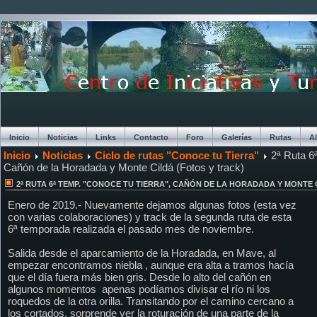
Inicio
Noticias
Links
Contacto
Foro
Galerías
Rutas
A
Inicio
Noticias
Ciclo de rutas "Conoce tu Tierra"
2ª Ruta 6ª
Chat
Cañón de la Horadada y Monte Cildá (Fotos y track)
2ª RUTA 6ª TEMP. "CONOCE TU TIERRA", CAÑÓN DE LA HORADADA Y MONTE 
Enero de 2019.- Nuevamente dejamos algunas fotos (esta vez
con varias colaboraciones) y track de la segunda ruta de esta
6ª temporada realizada el pasado mes de noviembre.
Salida desde el aparcamiento de la Horadada, en Mave, al
empezar encontramos niebla , aunque era alta a tramos hacía
que el día fuera más bien gris. Desde lo alto del cañón en
algunos momentos apenas podíamos divisar el río ni los
roquedos de la otra orilla. Transitando por el camino cercano a
los cortados, sorprende ver la roturación de una parte de la