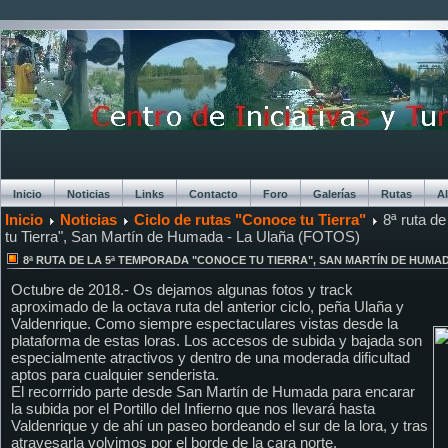
Inicio
Noticias
Links
Contacto
Foro
Galerías
Rutas
A
Inicio
Noticias
Ciclo de rutas "Conoce tu Tierra"
8ª ruta d
Chat
tu Tierra", San Martín de Humada - La Ulaña (FOTOS)
8ª RUTA DE LA 5ª TEMPORADA "CONOCE TU TIERRA", SAN MARTÍN DE HUMAD
Octubre de 2018.- Os dejamos algunas fotos y track
aproximado de la octava ruta del anterior ciclo, peña Ulaña y
Valdenrique. Como siempre espectaculares vistas desde la
plataforma de estas loras. Los accesos de subida y bajada son
especialmente atractivos y dentro de una moderada dificultad
aptos para cualquier senderista.
El recorrrido parte desde San Martín de Humada para encarar
la subida por el Portillo del Infierno que nos llevará hasta
Valdenrique y de ahí un paseo bordeando el sur de la lora, y tras
atravesarla volvimos por el borde de la cara norte.