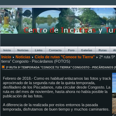
Inicio
Noticias
Links
Contacto
Foro
Galerías
Rutas
A
Inicio
Noticias
Ciclo de rutas "Conoce tu Tierra"
2ª ruta 5
Chat
tierra" Congosto - Piscárdanos (FOTOS)
2ª RUTA 5ª TEMPORADA "CONOCE TU TIERRA" CONGOSTO - PISCÁRDANOS (
Febrero de 2018.- Como es habitual enlazamos las fotos y track
aproximado de la segunda ruta de la quinta temporada,
desfiladero de los Piscadanos, ruta circular desde Congosto. La
ruta es del mes de noviembre, hasta ahora no había posible la
publicación de las fotos.
A diferencia de la realizada por estos entornos la pasada
temporada, disfrutamos de buen tiempo y muchos caminantes.