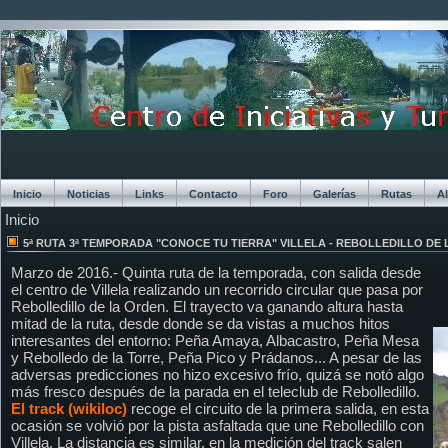
Inicio
Noticias
Links
Contacto
Foro
Galerías
Rutas
A
Inicio
Chat
5ª RUTA 3ª TEMPORADA "CONOCE TU TIERRA" VILLELA - REBOLLEDILLO DE
Marzo de 2016.- Quinta ruta de la temporada, con salida desde
el centro de Villela realizando un recorrido circular que pasa por
Rebolledillo de la Orden. El trayecto va ganando altura hasta
mitad de la ruta, desde donde se da vistas a muchos hitos
interesantes del entorno: Peña Amaya, Albacastro, Peña Mesa
y Rebolledo de la Torre, Peña Pico y Prádanos... A pesar de las
adversas predicciones no hizo excesivo frío, quizá se notó algo
más fresco después de la parada en el teleclub de Rebolledillo.
El track (wikiloc)
recoge el circuito de la primera salida, en esta
ocasión se volvió por la pista asfaltada que une Rebolledillo con
Villela. La distancia es similar, en la medición del track salen