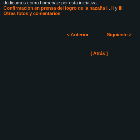
dedicamos como homenaje por esta iniciativa.
Confirmación en prensa del logro de la hazaña I
,
II
y
III
Otras fotos y comentarios
< Anterior
Siguiente >
[ Atrás ]