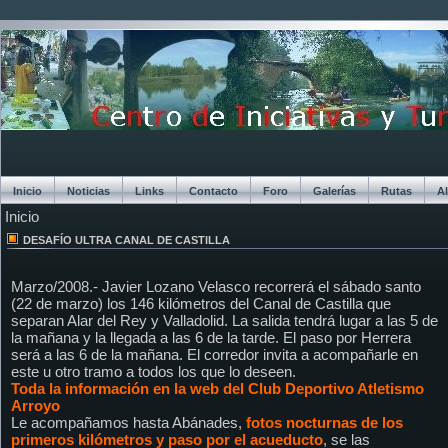
Inicio
Noticias
Links
Contacto
Foro
Galerías
Rutas
A
Inicio
Chat
DESAFÍO ULTRA CANAL DE CASTILLA
Marzo/2008.- Javier Lozano Velasco recorrerá el sábado santo
(22 de marzo) los 146 kilómetros del Canal de Castilla que
separan Alar del Rey y Valladolid. La salida tendrá lugar a las 5 de
la mañana y la llegada a las 6 de la tarde. El paso por Herrera
será a las 6 de la mañana. El corredor invita a acompañarle en
este u otro tramo a todos los que lo deseen.
Toda la información en la web del Club Deportivo Atletismo
Arroyo
Le acompañamos hasta Abánades,
fotos nocturnas de los
primeros kilómetros y paso por el acueducto
, se las